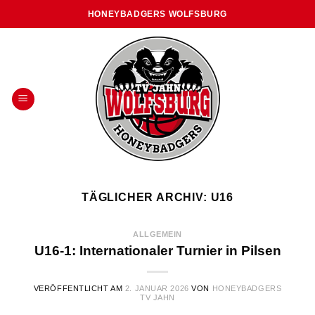
Skip
HONEYBADGERS WOLFSBURG
to
content
TÄGLICHER ARCHIV:
U16
ALLGEMEIN
U16-1: Internationaler Turnier in Pilsen
VERÖFFENTLICHT AM
2. JANUAR 2026
VON
HONEYBADGERS
TV JAHN