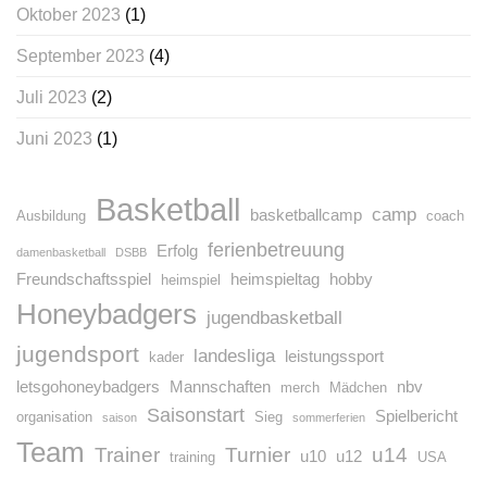
Oktober 2023
(1)
September 2023
(4)
Juli 2023
(2)
Juni 2023
(1)
Basketball
camp
basketballcamp
Ausbildung
coach
ferienbetreuung
Erfolg
damenbasketball
DSBB
Freundschaftsspiel
heimspieltag
hobby
heimspiel
Honeybadgers
jugendbasketball
jugendsport
landesliga
leistungssport
kader
letsgohoneybadgers
Mannschaften
nbv
merch
Mädchen
Saisonstart
Spielbericht
organisation
Sieg
saison
sommerferien
Team
Trainer
Turnier
u14
u10
u12
training
USA