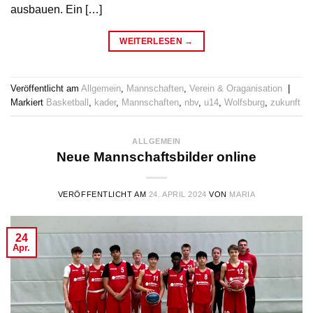
ausbauen. Ein […]
WEITERLESEN
→
Veröffentlicht am
Allgemein
,
Mannschaften
,
Verein & Oraganisation
|
Markiert
Basketball
,
kader
,
Mannschaften
,
nbv
,
u14
,
Wolfsburg
,
zukunft
ALLGEMEIN
Neue Mannschaftsbilder online
VERÖFFENTLICHT AM
24. APRIL 2024
VON
MARIA
24
Apr.