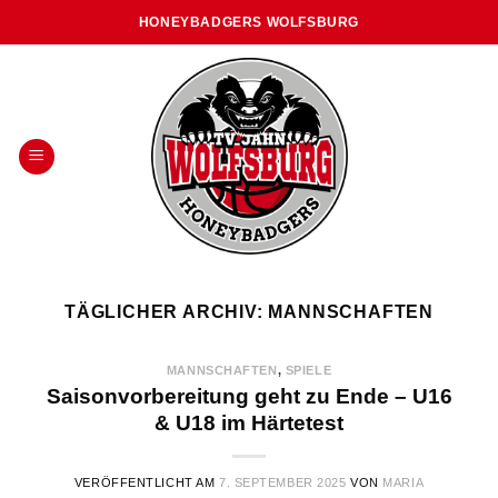
Skip
HONEYBADGERS WOLFSBURG
to
content
TÄGLICHER ARCHIV:
MANNSCHAFTEN
MANNSCHAFTEN
,
SPIELE
Saisonvorbereitung geht zu Ende – U16
& U18 im Härtetest
VERÖFFENTLICHT AM
7. SEPTEMBER 2025
VON
MARIA