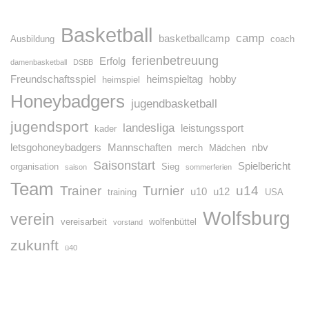
Basketball
camp
basketballcamp
Ausbildung
coach
ferienbetreuung
Erfolg
damenbasketball
DSBB
Freundschaftsspiel
heimspieltag
hobby
heimspiel
Honeybadgers
jugendbasketball
jugendsport
landesliga
leistungssport
kader
letsgohoneybadgers
Mannschaften
nbv
merch
Mädchen
Saisonstart
Spielbericht
organisation
Sieg
saison
sommerferien
Team
Trainer
Turnier
u14
u10
u12
training
USA
Wolfsburg
verein
vereisarbeit
wolfenbüttel
vorstand
zukunft
ü40