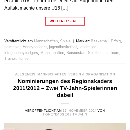
erzählt: U16 – Lehrreiche Duelle auf Augenhöhe Den
Auftakt machte unsere U16 […]
WEITERLESEN
→
Veröffentlicht am
Mannschaften
,
Spiele
|
Markiert
Basketball
,
Erfolg
,
heimspiel
,
Honeybadgers
,
jugendbasketball
,
landesliga
,
letsgohoneybadgers
,
Mannschaften
,
Saisonstart
,
Spielbericht
,
Team
,
Trainer
,
Turnier
ALLGEMEIN
,
MANNSCHAFTEN
,
VEREIN & ORAGANISATION
Nominierungen des Regionskaders
2011/2012 – Zwei TV-Jahn-Spielerinnen
dabei!
VERÖFFENTLICHT AM
17. NOVEMBER 2024
VON
HONEYBADGERS TV JAHN