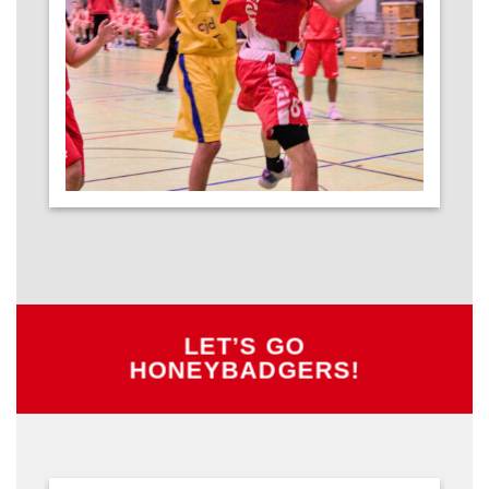
LET’S GO
HONEYBADGERS!