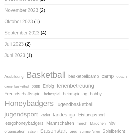
November 2023
(2)
Oktober 2023
(1)
September 2023
(4)
Juli 2023
(2)
Juni 2023
(1)
Basketball
camp
basketballcamp
Ausbildung
coach
ferienbetreuung
Erfolg
damenbasketball
DSBB
Freundschaftsspiel
heimspieltag
hobby
heimspiel
Honeybadgers
jugendbasketball
jugendsport
landesliga
leistungssport
kader
letsgohoneybadgers
Mannschaften
nbv
merch
Mädchen
Saisonstart
Spielbericht
organisation
Sieg
saison
sommerferien