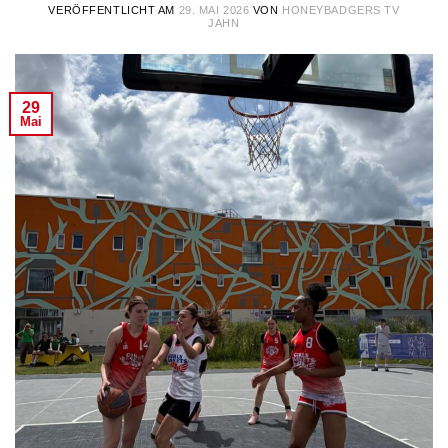
VERÖFFENTLICHT AM
29. MAI 2026
VON
HONEYBADGERS TV
JAHN
29
Mai