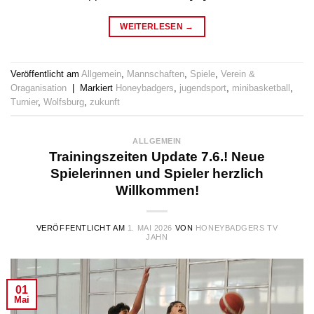
WEITERLESEN
→
Veröffentlicht am
Allgemein
,
Mannschaften
,
Spiele
,
Verein &
Oraganisation
|
Markiert
Honeybadgers
,
jugendsport
,
minibasketball
,
Turnier
,
Wolfsburg
,
zukunft
ALLGEMEIN
Trainingszeiten Update 7.6.! Neue
Spielerinnen und Spieler herzlich
Willkommen!
VERÖFFENTLICHT AM
1. MAI 2026
VON
HONEYBADGERS TV
JAHN
01
Mai