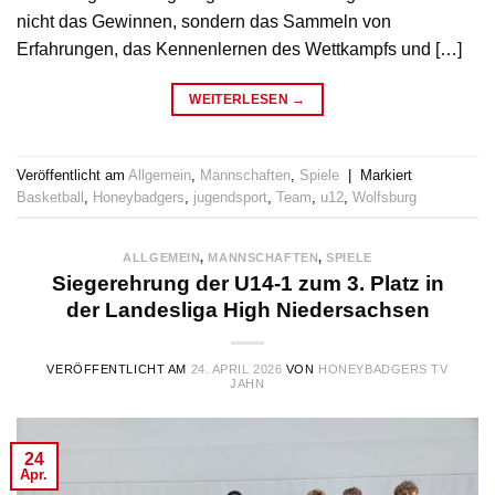
nicht das Gewinnen, sondern das Sammeln von
Erfahrungen, das Kennenlernen des Wettkampfs und […]
WEITERLESEN
→
Veröffentlicht am
Allgemein
,
Mannschaften
,
Spiele
|
Markiert
Basketball
,
Honeybadgers
,
jugendsport
,
Team
,
u12
,
Wolfsburg
ALLGEMEIN
,
MANNSCHAFTEN
,
SPIELE
Siegerehrung der U14-1 zum 3. Platz in
der Landesliga High Niedersachsen
VERÖFFENTLICHT AM
24. APRIL 2026
VON
HONEYBADGERS TV
JAHN
24
Apr.