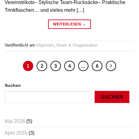
Vereinstrikots– Stylische Team-Rucksäcke– Praktische
Trinkflaschen… und vieles mehr […]
WEITERLESEN
→
Veröffentlicht am
Allgemein
,
Verein & Oraganisation
1
2
3
4
…
6
Suchen
SUCHEN
Mai 2026
(5)
April 2026
(3)