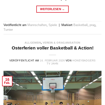
WEITERLESEN
→
Veröffentlicht am
Mannschaften
,
Spiele
|
Markiert
Basketball
,
prag
,
Turnier
ALLGEMEIN
,
VEREIN & ORAGANISATION
Osterferien voller Basketball & Action!
VERÖFFENTLICHT AM
16. FEBRUAR 2026
VON
HONEYBADGERS
TV JAHN
16
Feb.