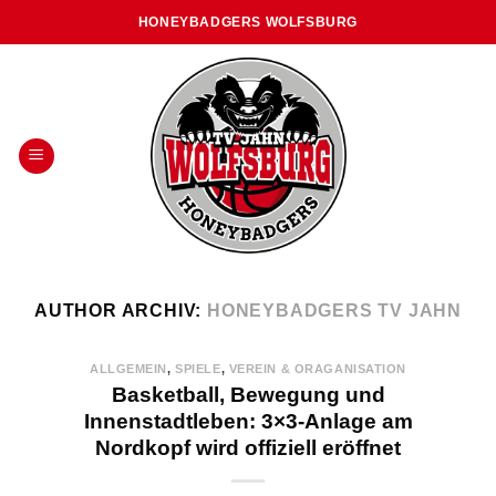
Skip
HONEYBADGERS WOLFSBURG
to
content
AUTHOR ARCHIV:
HONEYBADGERS TV JAHN
ALLGEMEIN
,
SPIELE
,
VEREIN & ORAGANISATION
Basketball, Bewegung und
Innenstadtleben: 3×3-Anlage am
Nordkopf wird offiziell eröffnet