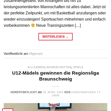
zusammengestellt: von Anfängern bis hin zu
leistungsorientierten Mannschaften ist alles dabei. Jetzt ist
der perfekte Zeitpunkt, um mit Basketball anzufangen oder
wieder einzusteigen! Sportsachen mitnehmen und einfach
vorbeikommen
Neue Trainingszeiten […]
WEITERLESEN
→
Veröffentlicht am
Allgemein
ALLGEMEIN
,
MANNSCHAFTEN
,
SPIELE
U12-Mädels gewinnen die Regionsliga
Braunschweig
VERÖFFENTLICHT AM
26. APRIL 2026
VON
HONEYBADGERS TV
JAHN