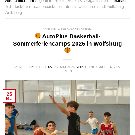
Veröffentlicht am
Allgemein
,
Spiele
,
Verein & Oraganisation
|
Markiert
3x3
,
Basketball
,
damenbasketball
,
dennis weilmann
,
stadt wolfsburg
,
Wolfsburg
VEREIN & ORAGANISATION
AutoPlus Basketball-
Sommerferiencamps 2026 in Wolfsburg
VERÖFFENTLICHT AM
25. MAI 2026
VON
HONEYBADGERS TV
JAHN
25
Mai