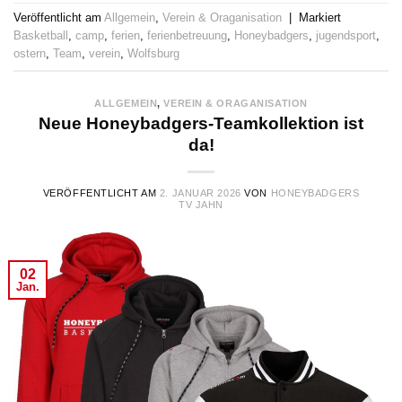
Veröffentlicht am
Allgemein
,
Verein & Oraganisation
|
Markiert
Basketball
,
camp
,
ferien
,
ferienbetreuung
,
Honeybadgers
,
jugendsport
,
ostern
,
Team
,
verein
,
Wolfsburg
ALLGEMEIN
,
VEREIN & ORAGANISATION
Neue Honeybadgers-Teamkollektion ist
da!
VERÖFFENTLICHT AM
2. JANUAR 2026
VON
HONEYBADGERS
TV JAHN
02
Jan.