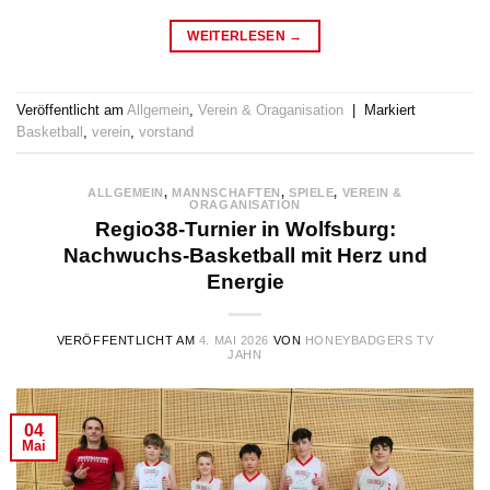
WEITERLESEN
→
Veröffentlicht am
Allgemein
,
Verein & Oraganisation
|
Markiert
Basketball
,
verein
,
vorstand
ALLGEMEIN
,
MANNSCHAFTEN
,
SPIELE
,
VEREIN &
ORAGANISATION
Regio38-Turnier in Wolfsburg:
Nachwuchs-Basketball mit Herz und
Energie
VERÖFFENTLICHT AM
4. MAI 2026
VON
HONEYBADGERS TV
JAHN
04
Mai