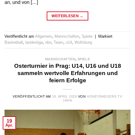
an, und von […]
WEITERLESEN
→
Veröffentlicht am
Allgemein
,
Mannschaften
,
Spiele
|
Markiert
Basketball
,
landesliga
,
nbv
,
Team
,
u14
,
Wolfsburg
MANNSCHAFTEN
,
SPIELE
Osterturnier in Prag: U14, U16 und U18
sammeln wertvolle Erfahrungen und
feiern Erfolge
VERÖFFENTLICHT AM
19. APRIL 2026
VON
HONEYBADGERS TV
JAHN
19
Apr.