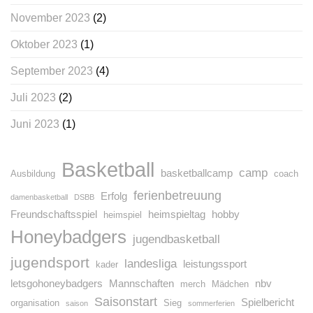
November 2023
(2)
Oktober 2023
(1)
September 2023
(4)
Juli 2023
(2)
Juni 2023
(1)
Basketball
camp
basketballcamp
Ausbildung
coach
ferienbetreuung
Erfolg
damenbasketball
DSBB
Freundschaftsspiel
heimspieltag
hobby
heimspiel
Honeybadgers
jugendbasketball
jugendsport
landesliga
leistungssport
kader
letsgohoneybadgers
Mannschaften
nbv
merch
Mädchen
Saisonstart
Spielbericht
organisation
Sieg
saison
sommerferien