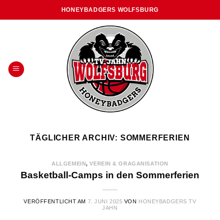
Skip
HONEYBADGERS WOLFSBURG
to
content
TÄGLICHER ARCHIV:
SOMMERFERIEN
ALLGEMEIN
,
VEREIN & ORAGANISATION
Basketball-Camps in den Sommerferien
VERÖFFENTLICHT AM
7. JUNI 2025
VON
HONEYBADGERS TV
JAHN