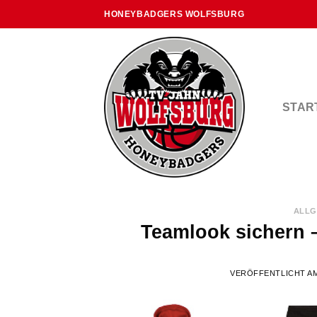
Skip
HONEYBADGERS WOLFSBURG
to
content
STAR
ALLG
Teamlook sichern 
VERÖFFENTLICHT A