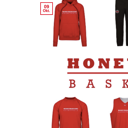
09
Okt.