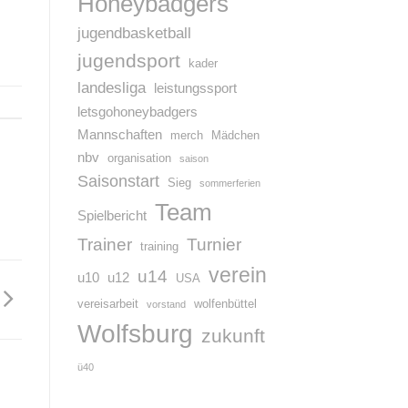
Honeybadgers
jugendbasketball
jugendsport
kader
landesliga
leistungssport
letsgohoneybadgers
Mannschaften
merch
Mädchen
nbv
organisation
saison
Saisonstart
Sieg
sommerferien
Team
Spielbericht
Trainer
Turnier
training
verein
u14
u10
u12
USA
vereisarbeit
wolfenbüttel
vorstand
Wolfsburg
zukunft
ü40