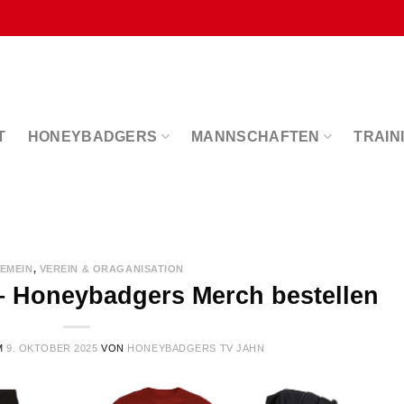
T
HONEYBADGERS
MANNSCHAFTEN
TRAIN
EMEIN
,
VEREIN & ORAGANISATION
– Honeybadgers Merch bestellen
M
9. OKTOBER 2025
VON
HONEYBADGERS TV JAHN