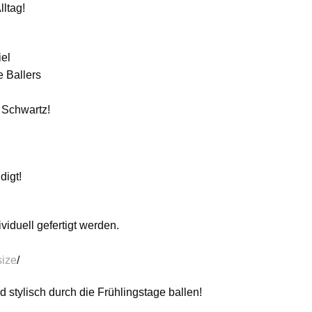
lltag!
iel
e Ballers
n Schwartz!
digt!
viduell gefertigt werden.
size
/
d stylisch durch die Frühlingstage ballen!