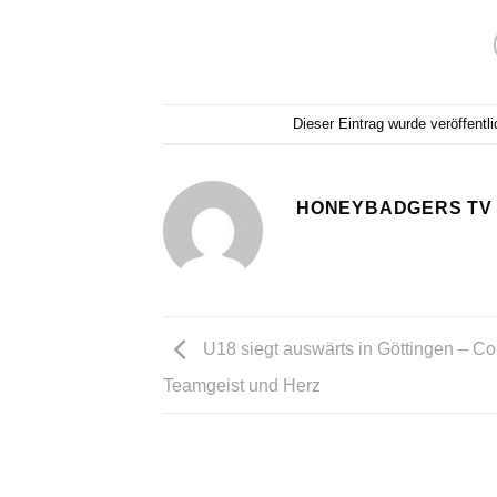
Dieser Eintrag wurde veröffentl
HONEYBADGERS TV
U18 siegt auswärts in Göttingen – C
Teamgeist und Herz